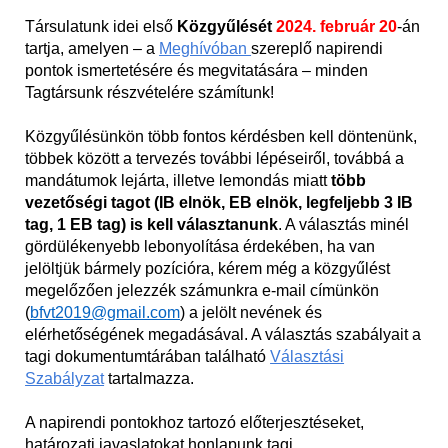
Társulatunk idei első
Közgyűlését
2024. február 20
-án
tartja, amelyen – a
Meghívóban
szereplő napirendi
pontok ismertetésére és megvitatására – minden
Tagtársunk részvételére számítunk!
Közgyűlésünkön több fontos kérdésben kell döntenünk,
többek között a tervezés további lépéseiről, továbbá a
mandátumok lejárta, illetve lemondás miatt
több
vezetőségi tagot (IB elnök, EB elnök, legfeljebb 3 IB
tag, 1 EB tag) is kell választanunk
. A választás minél
gördülékenyebb lebonyolítása érdekében, ha van
jelöltjük bármely pozícióra, kérem még a közgyűlést
megelőzően jelezzék számunkra e-mail címünkön
(
bfvt2019@gmail.com
) a jelölt nevének és
elérhetőségének megadásával. A választás szabályait a
tagi dokumentumtárában található
Választási
Szabályzat
tartalmazza.
A napirendi pontokhoz tartozó előterjesztéseket,
határozati javaslatokat honlapunk tagi