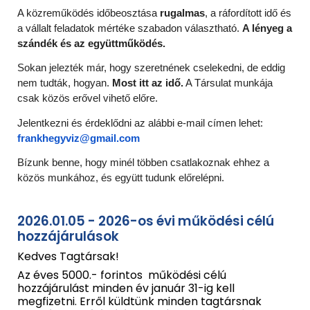
A közreműködés időbeosztása
rugalmas
, a ráfordított idő és
a vállalt feladatok mértéke szabadon választható.
A lényeg a
szándék és az együttműködés.
Sokan jelezték már, hogy szeretnének cselekedni, de eddig
nem tudták, hogyan.
Most itt az idő.
A Társulat munkája
csak közös erővel vihető előre.
Jelentkezni és érdeklődni az alábbi e-mail címen lehet:
frankhegyviz@gmail.com
Bízunk benne, hogy minél többen csatlakoznak ehhez a
közös munkához, és együtt tudunk előrelépni.
202
6
.
01
.
05
-
2026-os évi működési célú
hozzájárulások
Kedves
T
agtársak
!
Az éves 5000.- forintos működési célú
hozzájárulást minden év január 31-ig kell
megfizetni. Erről küldtünk minden tagtársnak