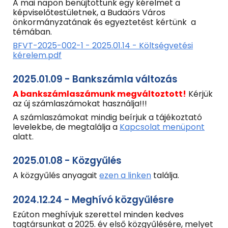
A mai napon benújtottunk egy kérelmet a
képviselőtestületnek, a Budaörs Város
önkormányzatának és egyeztetést kértünk a
témában.
BFVT-2025-002-1 - 2025.01.14 - Költségvetési
kérelem.pdf
2025.01.09 - Bankszámla változás
A bankszámlaszámunk megváltoztott!
Kérjük
az új számlaszámokat használja!!!
A számlaszámokat mindig beírjuk a tájékoztató
levelekbe, de megtalálja a
Kapcsolat menüpont
alatt.
2025.01.08 - Közgyűlés
A közgyűlés anyagait
ezen a linken
találja.
2024.12.24 - Meghívó közgyűlésre
Ezúton meghívjuk szerettel minden kedves
tagtársunkat a 2025. év első közgyűlésére, melyet