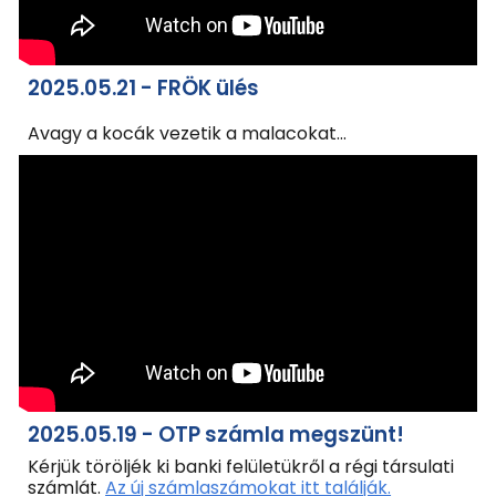
2025.05.21 - FRÖK ülés
Avagy a kocák vezetik a malacokat...
2025.05.19 - OTP számla megszünt!
Kérjük töröljék ki banki felületükről a régi társulati
számlát.
Az új számlaszámokat itt találják.