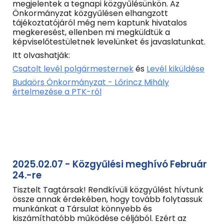
megjelentek a tegnapi közgyűlésünkön. Az
Önkormányzat közgyűlésen elhangzott
tájékoztatójáról még nem kaptunk hivatalos
megkeresést, ellenben mi megküldtük a
képviselőtestületnek levelünket és javaslatunkat.
Itt olvashatják:
Csatolt levél polgármesternek
és
Levél kiküldése
Budaörs Önkormányzat - Lőrincz Mihály
értelmezése a PTK-ról
2025.02.07 - Közgyűlési meghívó Február
24.-re
Tisztelt Tagtársak! Rendkívüli közgyűlést hívtunk
össze annak érdekében, hogy tovább folytassuk
munkánkat a Társulat könnyebb és
kiszámíthatóbb működése céljából. Ezért az