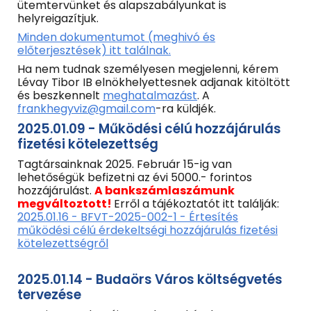
ütemtervünket és alapszabályunkat is
helyreigazítjuk.
Minden dokumentumot (meghivó és
előterjesztések) itt találnak.
Ha nem tudnak személyesen megjelenni, kérem
Lévay Tibor IB elnökhelyettesnek adjanak kitöltött
és beszkennelt
meghatalmazást
. A
frankhegyviz@gmail.com
-ra küldjék.
2025.01.09 - Működési célú hozzájárulás
fizetési kötelezettség
Tagtársainknak 2025. Február 15-ig van
lehetőségük befizetni az évi 5000.- forintos
hozzájárulást.
A bankszámlaszámunk
megváltoztott!
Erről a tájékoztatót itt találják:
2025.01.16 - BFVT-2025-002-1 - Értesítés
működési célú érdekeltségi hozzájárulás fizetési
kötelezettségről
2025.01.14 - Budaörs Város költségvetés
tervezése