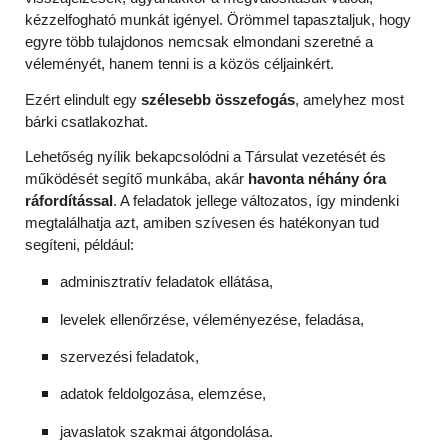
kézzelfogható munkát igényel. Örömmel tapasztaljuk, hogy
egyre több tulajdonos nemcsak elmondani szeretné a
véleményét, hanem tenni is a közös céljainkért.
Ezért elindult egy
szélesebb összefogás
, amelyhez most
bárki csatlakozhat.
Lehetőség nyílik bekapcsolódni a Társulat vezetését és
működését segítő munkába, akár
havonta néhány óra
ráfordítással
. A feladatok jellege változatos, így mindenki
megtalálhatja azt, amiben szívesen és hatékonyan tud
segíteni, például:
adminisztratív feladatok ellátása,
levelek ellenőrzése, véleményezése, feladása,
szervezési feladatok,
adatok feldolgozása, elemzése,
javaslatok szakmai átgondolása.