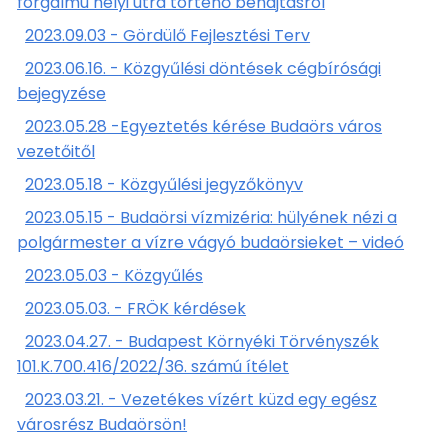
forgalmú helyi útra történő behajtásról
2023.09.03 - Gördülő Fejlesztési Terv
2023.06.16. - Közgyűlési döntések cégbírósági
bejegyzése
2023.05.28 -Egyeztetés kérése Budaörs város
vezetőitől
2023.05.18 - Közgyűlési jegyzőkönyv
2023.05.15 - Budaörsi vízmizéria: hülyének nézi a
polgármester a vízre vágyó budaörsieket – videó
2023.05.03 - Közgyűlés
2023.05.03. - FRÖK kérdések
2023.04.27. - Budapest Környéki Törvényszék
101.K.700.416/2022/36. számú ítélet
2023.03.21. - Vezetékes vízért küzd egy egész
városrész Budaörsön!