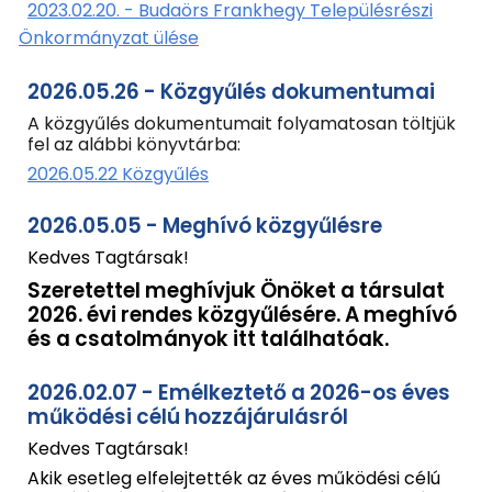
2023.02.20. - Budaörs Frankhegy Településrészi
Önkormányzat ülése
2026.05.26 - Közgyűlés dokumentumai
A közgyűlés dokumentumait folyamatosan töltjük
fel az alábbi könyvtárba:
2026.05.22 Közgyűlés
2026.0
5
.0
5
-
Meghívó közgyűlésre
Kedves Tagtársak!
Szeretettel meghívjuk Önöket a társulat
2026. évi rendes közgyűlésére. A meghívó
és a csatolmányok itt találhatóak.
202
6
.02.
07
-
Emélkeztető a 2026-os éves
működési célú hozzájárulásról
Kedves Tagtársak!
Akik esetleg elfelejtették az éves működési célú