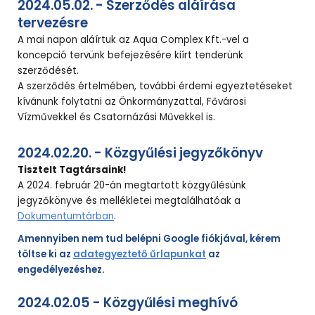
2024.05.02. - Szerződés aláírása
tervezésre
A mai napon aláírtuk az Aqua Complex Kft.-vel a
koncepció tervünk befejezésére kiírt tenderünk
szerződését.
A szerződés értelmében, további érdemi egyeztetéseket
kívánunk folytatni az Önkormányzattal, Fővárosi
Vízművekkel és Csatornázási Művekkel is.
2024.02.20. - Közgyűlési jegyzőkönyv
Tisztelt Tagtársaink!
A 2024. február 20-án megtartott közgyűlésünk
jegyzőkönyve és mellékletei megtalálhatóak a
Dokumentumtárban
.
Amennyiben nem tud belépni Google fiókjával, kérem
töltse ki az
adategyeztető űrlapunkat
az
engedélyezéshez.
2024.02.05 - Közgyűlési meghívó