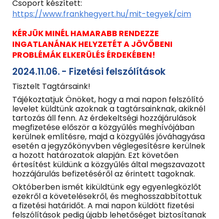
Csoport készített:
https://www.frankhegyert.hu/mit-tegyek/cim
KÉRJÜK MINÉL HAMARABB RENDEZZE
INGATLANÁNAK HELYZETÉT A JÖVŐBENI
PROBLÉMÁK ELKERÜLÉS ÉRDEKÉBEN!
2024.11.06. - Fizetési felszólítások
Tisztelt Tagtársaink!
Tájékoztatjuk Önöket, hogy a mai napon felszólító
levelet küldtünk azoknak a tagtársainknak, akiknél
tartozás áll fenn. Az érdekeltségi hozzájárulások
megfizetése először a közgyűlés meghívójában
kerülnek említésre, majd a közgyűlés jóváhagyása
esetén a jegyzőkönyvben véglegesítésre kerülnek
a hozott határozatok alapján. Ezt követően
értesítést küldünk a közgyűlés által megszavazott
hozzájárulás befizetéséről az érintett tagoknak.
Októberben ismét kiküldtünk egy egyenlegközlőt
ezekről a követelésekről, és meghosszabbítottuk
a fizetési határidőt. A mai napon küldött fizetési
felszólítások pedig újabb lehetőséget biztosítanak