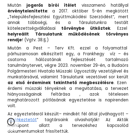
Miután
jogerős bírói ítélet
visszamenő hatállyal
érvénytelenítette
: a 2017. október 5-én megkötött
„Településfejlesztési Együttműködési Szerződést”,
mert
annak többségi, és a Társulatunkra testált
kötelezettségvállalásai
törvénybe ütköztek
. Ezzel
helyreállt Társulatunk működésének törvényes
rendje
! (Vgtv. 38.§.)
Miután a Pest – Terv Kft. ezzel a folyamattal
párhuzamosan elkészített egy, a Frankhegy víz – és
csatorna hálózatának fejlesztését tartalmazó
tanulmánytervet, végre 2023. november 29-én, a Budaörs
Polgármesteri Hivatala Műszaki Ügyosztály vezetőjével és
munkatársával, valamint Társulatunk vezetőivel sor került
az első érdeminek tekinthető megbeszélésre
. Ezen
érdemi műszaki tényeknek a megvitatása, a tervezet
hiányosságainak feltárása , azok tételesen
meghatározott pótlásának egyeztetése is napirenden
volt.
Az egyeztetésről készült– mindkét fél által jóváhagyott –
„
Emlékeztetőt
” tagtársaink olvashatják! Az Akták
menüpont allatt a tervezéshez kapcsolód
dokumentumokat frissítettük.