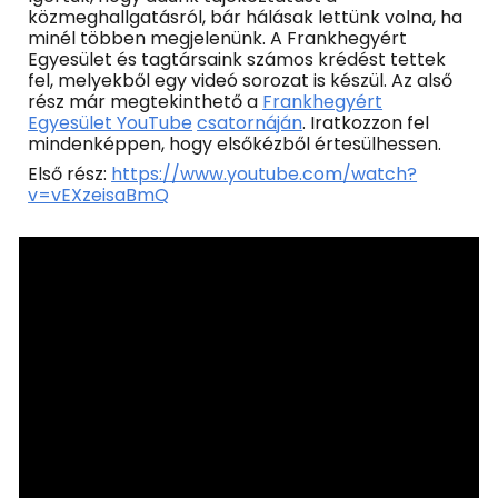
közmeghallgatásról, bár hálásak lettünk volna, ha
minél többen megjelenünk. A Frankhegyért
Egyesület és tagtársaink számos krédést tettek
fel, melyekből egy videó sorozat is készül. Az alső
rész már megtekinthető a
Frankhegyért
Egyesület YouTube
csatornáján
. Iratkozzon fel
mindenképpen, hogy elsőkézből értesülhessen.
Első rész:
https://www.youtube.com/watch?
v=vEXzeisaBmQ