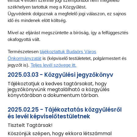
elmúlt 4 évben szerinte jogi szempontból nem megfelelő
székhelyen tartottuk meg a Közgyűlést.
Ügyvédeink dolgoznak a megfelelő jogi válaszon, ez sajnos
idő és mindenek elött költség.
Mivel az eljárást megszüntette a bíróság, így a felfüggesztés
okafogyottá vált.
Természetesen
tájékoztattuk Budaörs Város
Önkormányzatát
is (képviselő testületetet, polgármestert és
jegyzőt is).
Teljes levél szövege itt.
2025.03.03 - Közgyűlési jegyzőkönyv
Tájékoztatjuk a kedves tagtársakat, hogy
jegyzőkönyvünk megtalálható a közgyűlés
könyvtárában a dokumentum tárban.
2025.02.25 - Tájékoztatás közgyűlésről
és levél képviselőtestületnek
Tisztelt Tagtársak!
Köszönjük szépen, hogy ekkora létszámmal