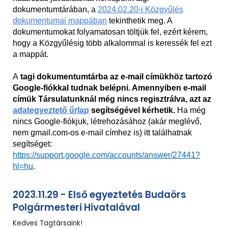
dokumentumtárában, a
2024.02.20-i Közgyűlés
dokumentumai mappában
tekinthetik meg. A
dokumentumokat folyamatosan töltjük fel, ezért kérem,
hogy a Közgyűlésig több alkalommal is keressék fel ezt
a mappát.
A
tagi dokumentumtárba az e-mail címükhöz tartozó
Google-fiókkal tudnak belépni. Amennyiben e-mail
címük Társulatunknál még nincs regisztrálva, azt az
adategyeztető űrlap
segítségével kérhetik.
Ha még
nincs Google-fiókjuk, létrehozásához (akár meglévő,
nem gmail.com-os e-mail címhez is) itt találhatnak
segítséget:
https://support.google.com/accounts/answer/27441?
hl=hu
.
2023.11.29 - Első egyeztetés Budaörs
Polgármesteri Hivatalával
Kedves Tagtársaink!