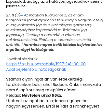
kapcsolatban, úgy az a hatályos jogszabályok szerint
jelentse be!
27. §
(3)
Az ingatlan tulajdonosa, az állam
*
tulajdonosi jogait gyakorló szerv vagy a vagyonkezelő,
a vagyonkezelői jog és a kizárólagos gazdasági
tevékenységhez kapcsolódó működtetési jog
jogosultja, illetőleg a használó a változás
bekövetkezésétől, illetőleg a tudomásszerzéstől
számított
harminc napon belül köteles bejelenteni az
ingatlanügyi hatóságnak.
További részletek:
https://njt.hu/jogszabaly/1997-141-00-00
Adatbejelentő a hatóságoknak
Számos olyan ingatlan van érdekeltségi
területünkön belül, ahol Budaörs Önkormányzata
nem állapított meg település címet.
Például:
Névtelen utca 95xx.
Új címet a
z ingatlan tulajdonosa igényelhet
nagyon egyszerűen. Erről leírást a Frankhegyért