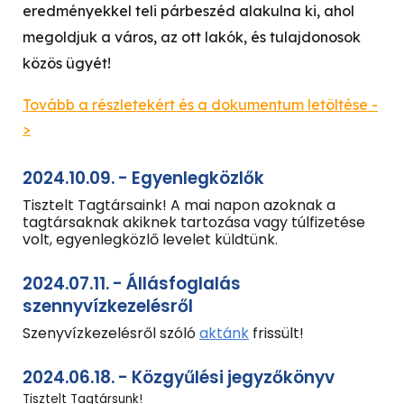
eredményekkel teli párbeszéd alakulna ki, ahol
megoldjuk a város, az ott lakók, és tulajdonosok
közös ügyét!
Tovább a részletekért és a dokumentum letöltése -
>
2024.10.09. - Egyenlegközlők
Tisztelt Tagtársaink! A mai napon azoknak a
tagtársaknak akiknek tartozása vagy túlfizetése
volt, egyenlegközlő levelet küldtünk.
2024.07.11. - Állásfoglalás
szennyvízkezelésről
Szenyvízkezelésről szóló
aktánk
frissült!
2024.06.18. - Közgyűlési jegyzőkönyv
Tisztelt Tagtársunk!