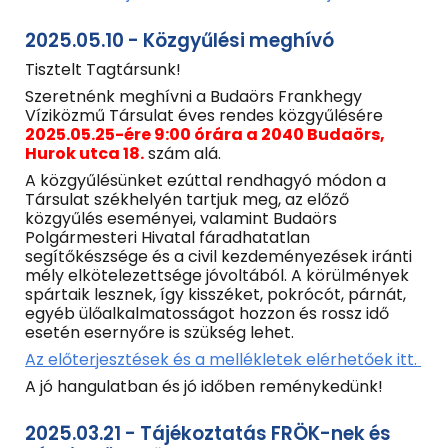
2025.05.10 - Közgyűlési meghívó
Tisztelt Tagtársunk!
Szeretnénk meghívni a Budaörs Frankhegy
Víziközmű Társulat éves rendes közgyűlésére
2025.05.25-ére 9:00 órára a 2040 Budaörs,
Hurok utca 18.
szám alá.
A közgyűlésünket ezúttal rendhagyó módon a
Társulat székhelyén tartjuk meg, az előző
közgyűlés eseményei, valamint Budaörs
Polgármesteri Hivatal fáradhatatlan
segítőkészsége és a civil kezdeményezések iránti
mély elkötelezettsége jóvoltából. A körülmények
spártaik lesznek, így kisszéket, pokrócót, párnát,
egyéb ülőalkalmatosságot hozzon és rossz idő
esetén esernyőre is szükség lehet.
Az előterjesztések és a mellékletek elérhetőek itt.
A jó hangulatban és jó időben reménykedünk!
2025.03.
21
- Tájékoztatás FRÖK-nek és