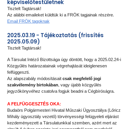
kép
viselőtestületnek
Tisztelt Tagtársak!
Az alábbi emaileket küldtük ki a FRÖK tagjainak részére.
Email FRÖK tagoknak
2025.03.
19
-
Tájékoztatás (frissítés
2025.05.09)
Tisztelt Tagtársak!
A Társulat Intéző Bizottsága úgy döntött, hogy a 2025.02.24-i
Közgyűlés határozatainak végrehajtását ideiglenesen
felfüggeszti.
Az alapszabály módosításait
csak megfelelő jogi
szakvélemény birtokában
, vagy újabb közgyűlés
jegyzőkönyvéhez csatolva fogjuk beadni a Cégbíróságra.
A FELFÜGGESZTÉS OKA:
Budaörs Polgármesteri Hivatal Műszaki Ügyosztálya (Lőricz
Mihály ügyosztály vezető) törvényességi felügyeleti eljárást
kezdeményezett a Társulatunkkal szemben, azért mert az