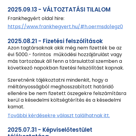
2025.09.13 - VÁLTOZTATÁSI TILALOM
Frankhegyért oldal hire:
https://www.frankhegyert.hu/#h.oermsdo1egz0
2025.08.21 - Fizetési felszólítások
Azon tagtársaknak akik még nem fizették be az
évi 5000.- forintos működési hozzájárulást vagy
más tartozásuk áll fenn a társulattal szemben a
következő napokban fizetési felszólítást kapnak.
Szeretnénk tájékoztatni mindenkit, hogy a
méltányosságból meghosszabított határidő
ellenére be nem fizetett öszegekre felszámításra
kerül a késedelmi költségtérítés és a késedelmi
kamat.
További kérdésekre választ találhatnak itt.
2025.07.31 - Képviselőtestület