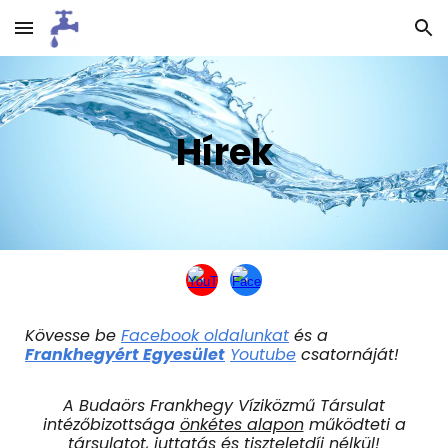
Skip to main content
Skip to navigation
Hírek
Kövesse be
Facebook oldalunkat
és a
Frankhegyért Egyesület
Youtube
csatornáját!
A Budaörs Frankhegy Víziközmű Társulat
intézőbizottsága
önkétes alapon
működteti a
társulatot, juttatás és tiszteletdíj nélkül!