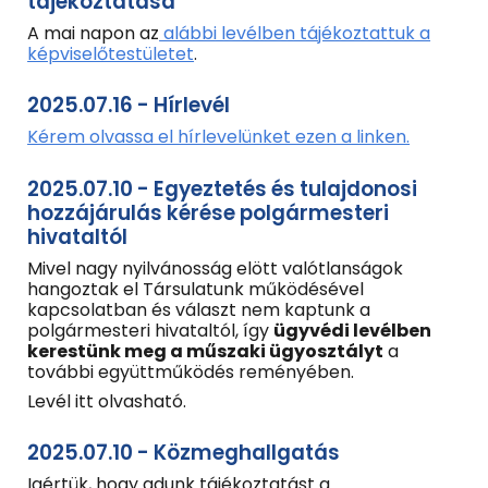
tájékoztatása
A mai napon az
alábbi levélben tájékoztattuk a
képviselőtestületet
.
2025.07.16 - Hírlevél
Kérem olvassa el hírlevelünket ezen a linken.
2025.07.10 - Egyeztetés és tulajdonosi
hozzájárulás kérése
polgármesteri
hivataltól
Mivel nagy nyilvánosság elött valótlanságok
hangoztak el Társulatunk működésével
kapcsolatban és választ nem kaptunk a
polgármesteri hivataltól, így
ügyvédi levélben
kerestünk meg a műszaki ügyosztályt
a
további együttműködés reményében.
Levél itt olvasható.
2025.07.10 - Közmeghallgatás
Igértük, hogy adunk tájékoztatást a