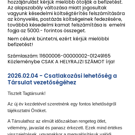
hozzájárulást kérjük mielöbb ótolják a befizetést.
Az alapszabály változása miatt jogosultak
vagyunk késedelmi költségtérítés felszámítására
az könyvelés, postázás költségeinek fedezésére,
továbbá késedelmi kamat felszámítása is emelni
fogja az 5000.- forintos összeget.
Nem célunk büntetni, ezért kérjük mielöbbi
befizetést!
Számlaszám: 11600006-00000002-01249165
Közleménybe CSAK A HELYRAJZI SZÁMOT írja!
2026.02.0
4
-
Csatlakozási lehetőség a
Társulat vezetőségéhez
Tisztelt Tagtársunk!
Az új év kezdetével szeretnénk egy fontos lehetőségről
tájékoztatni Önöket.
A Társulathoz az elmúlt időszakban rengeteg ötlet,
vélemény, javaslat és panasz érkezett. Ezek mind értékes
visszajelzések, ugyanakkor a megvalósításuk valódi,