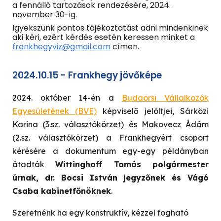
a fennálló tartozások rendezésére, 2024.
november 30-ig.
Igyekszünk pontos tájékoztatást adni mindenkinek
aki kéri, ezért kérdés esetén keressen minket a
frankhegyviz@gmail.com
címen.
2024.10.15 - Frankhegy jövőképe
2024. október 14-én a
Budaörsi Vállalkozók
Egyesületének (BVE)
képviselő jelöltjei, Sárközi
Karina (3.sz. választókörzet) és Makovecz Ádám
(2.sz. választókörzet) a Frankhegyért csoport
kérésére a dokumentum egy-egy példányban
átadták
Wittinghoff Tamás polgármester
úrnak, dr. Bocsi István jegyzőnek és Vágó
Csaba kabinetfőnöknek
.
Szeretnénk ha egy konstruktív, kézzel fogható