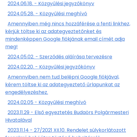
2024.06.18. - Közgyűlési jegyzőkönyv
2024.05.28. - Közgyűlési meghívó
Amennyiben még nincs hozzáférése a fenti linkhez,
kérjük töltse ki az adategyeztetőnket és
mindenképpen Google fiókjának email címét adja
meg!
2024.05.02. - Szerződés aláírása tervezésre
2024.02.20. - Közgyűlési jegyzőkönyv
Amennyiben nem tud belépni Google fiókjával,
kérem töltse ki az adategyeztető űrlapunkat az
engedélyezéshez.
2024.02.05 - Közgyűlési meghívó
2023.11.29 - Első egyeztetés Budaörs Polgármesteri
Hivatalával
2023.11.14 - 27/2021 XII.10. Rendelet súlykorlátozott