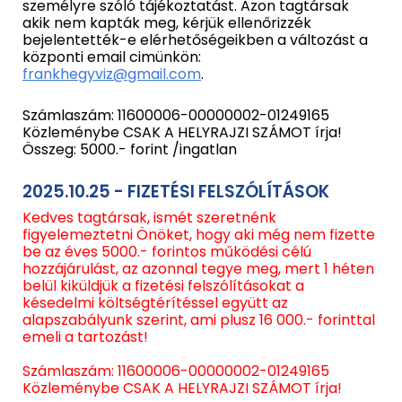
személyre szóló tájékoztatást. Azon tagtársak
akik nem kapták meg, kérjük ellenőrizzék
bejelentették-e elérhetőségeikben a változást a
központi email cimünkön:
frankhegyviz@gmail.com
.
Számlaszám: 11600006-00000002-01249165
Közleménybe CSAK A HELYRAJZI SZÁMOT írja!
Összeg: 5000.- forint /ingatlan
2025.10.25 - FIZETÉSI FELSZÓLÍTÁSOK
Kedves tagtársak, ismét szeretnénk
figyelemeztetni Önöket, hogy aki még nem fizette
be az éves 5000.- forintos működési célú
hozzájárulást, az azonnal tegye meg, mert 1 héten
belül kiküldjük a fizetési felszólításokat a
késedelmi költségtérítéssel együtt az
alapszabályunk szerint, ami plusz 16 000.- forinttal
emeli a tartozást!
Számlaszám: 11600006-00000002-01249165
Közleménybe CSAK A HELYRAJZI SZÁMOT írja!