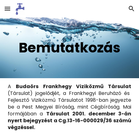
Skip to main content
Skip to navigation
Bemutatkozás
A
Budaörs Frankhegy Viziközmű Társulat
(Társulat) jogelődjét, a Frankhegyi Beruházó és
Fejlesztő Viziközmű Társulatot 1998-ban jegyezte
be a Pest Megyei Bíróság, mint Cégbíróság. Mai
formájában a
Társulat 2001. december 3-án
nyert bejegyzést a Cg.13-16-000029/36 számú
végzéssel.