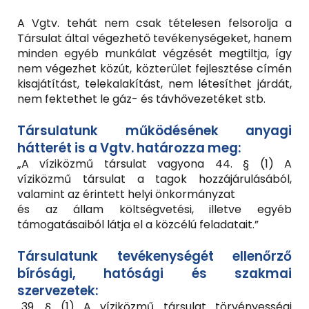
A Vgtv. tehát nem csak tételesen felsorolja a
Társulat által végezhető tevékenységeket, hanem
minden egyéb munkálat végzését megtiltja, így
nem végezhet közút, közterület fejlesztése címén
kisajátítást, telekalakítást, nem létesíthet járdát,
nem fektethet le gáz- és távhővezetéket stb.
Társulatunk működésének anyagi
hátterét is a Vgtv. határozza meg:
„A víziközmű társulat vagyona 44. § (1) A
víziközmű társulat a tagok hozzájárulásából,
valamint az érintett helyi önkormányzat
és az állam költségvetési, illetve egyéb
támogatásaiból látja el a közcélú feladatait.”
Társulatunk tevékenységét ellenőrző
bírósági, hatósági és szakmai
szervezetek:
„39. § (1) A víziközmű társulat törvényességi