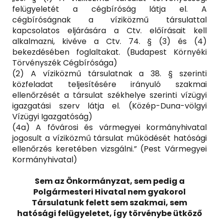
felügyeletét a cégbíróság látja el. A
cégbíróságnak a víziközmű társulattal
kapcsolatos eljárására a Ctv. előírásait kell
alkalmazni, kivéve a Ctv. 74. § (3) és (4)
bekezdésében foglaltakat. (Budapest Környéki
Törvényszék Cégbírósága)
(2) A víziközmű társulatnak a 38. § szerinti
közfeladat teljesítésére irányuló szakmai
ellenőrzését a társulat székhelye szerinti vízügyi
igazgatási szerv látja el. (Közép-Duna-völgyi
Vízügyi Igazgatóság)
(4a) A fővárosi és vármegyei kormányhivatal
jogosult a víziközmű társulat működését hatósági
ellenőrzés keretében vizsgálni.” (Pest Vármegyei
Kormányhivatal)
Sem az Önkormányzat, sem pedig a
Polgármesteri Hivatal nem gyakorol
Társulatunk felett sem szakmai, sem
hatósági felügyeletet, így törvénybe ütköző