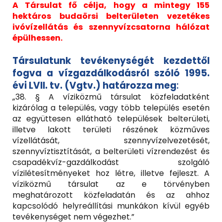
A Társulat fő célja, hogy a mintegy 155
hektáros budaörsi belterületen vezetékes
ivóvízellátás és szennyvízcsatorna hálózat
épülhessen.
Társulatunk tevékenységét kezdettől
fogva a vízgazdálkodásról szóló 1995.
évi LVII. tv. (Vgtv.) határozza meg
:
„38. § A víziközmű társulat közfeladatként
kizárólag a település, vagy több település esetén
az együttesen ellátható települések belterületi,
illetve lakott területi részének közműves
vízellátását, szennyvízelvezetését,
szennyvíztisztítását, a belterületi vízrendezést és
csapadékvíz-gazdálkodást szolgáló
vízilétesítményeket hoz létre, illetve fejleszt. A
víziközmű társulat az e törvényben
meghatározott közfeladatán és az ahhoz
kapcsolódó helyreállítási munkákon kívül egyéb
tevékenységet nem végezhet.”