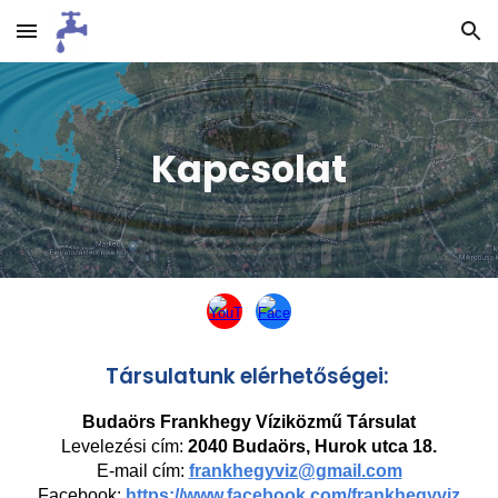
Skip to main content
Skip to navigation
Kapcsolat
Társulatunk elérhetőségei:
Budaörs Frankhegy Víziközmű Társulat
Levelezési cím:
2040 Budaörs, Hurok utca 18.
E-mail cím:
frankhegyviz@gmail.com
Facebook:
https://www.facebook.com/frankhegyviz