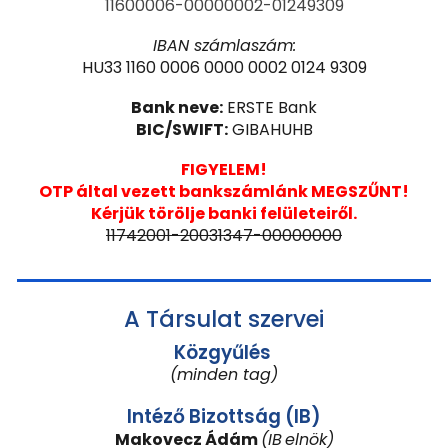
11600006-00000002-01249309
IBAN számlaszám:
HU33 1160 0006 0000 0002 0124 9309
Bank neve:
ERSTE Bank
BIC/SWIFT:
GIBAHUHB
FIGYELEM!
OTP által vezett bankszámlánk MEGSZŰNT!
Kérjük törölje banki felületeiről.
11742001-20031347-00000000
A Társulat szervei
Közgyűlés
(minden tag)
Intéző Bizottság (IB)
Makovecz Ádám
(IB
elnök)