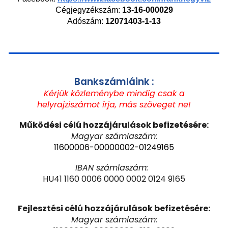
Cégjegyzékszám:
13-16-000029
Adószám:
12071403-1-13
Bankszámláink :
Kérjük közleménybe mindig csak a
helyrajziszámot írj
a
, más szöveget ne!
Működési célú hozzájárulások befizetésére:
Magyar számlaszám:
11600006-00000002-01249165
IBAN számlaszám:
HU41 1160 0006 0000 0002 0124 9165
Fejlesztési célú hozzájárulások befizetésére:
Magyar számlaszám: