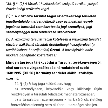
"
35. § * (1) A társulat közfeladatait szolgáló tevékenységét
érdekeltségi területén végzi.
(2) * A víziközmű
társulat tagjai az érdekeltségi területen
ingatlantulajdonnal rendelkező vagy az ingatlant egyéb
jogcímen használó természetes és jogi személyek, jogi
személyiséggel nem rendelkező szervezetek
.
(3) A víziközmű társulat tagjai
kötelesek a víziközmű társulat
részére víziközmű társulati érdekeltségi hozzájárulást
(a
továbbiakban: hozzájárulás)
fizetni
. A hozzájárulás adók
módjára behajtható köztartozás."
Minden tag joga tájékozódni a Társulat tevékenységéről
,
első sorban a vízgazdálkodási társulatokról szóló
160/1995. (XII.26.) Kormány rendelet alábbi szabálya
szerint:
12. § (1) A tag joga különösen, hogy
a) személyesen, képviselője vagy küldöttje útján
résztvegyen a társulati feladatok meghatározásában;
b) a társulatban személyesen – ha kizáró ok, illetőleg
összeférhetetlenség nem áll fenn – tisztséget viseljen;