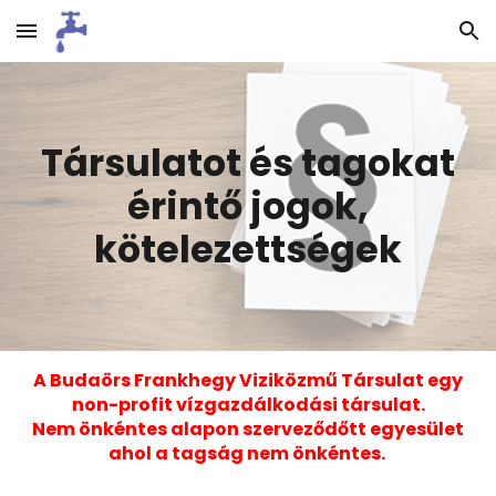
Skip to main content
Skip to navigation
Társulatot és tagokat
érintő jogok,
kötelezettségek
A Budaörs Frankhegy Viziközmű Társulat egy
non-profit vízgazdálkodási társulat.
Nem önkéntes alapon szerveződőtt egyesület
ahol a tagság nem önkéntes.