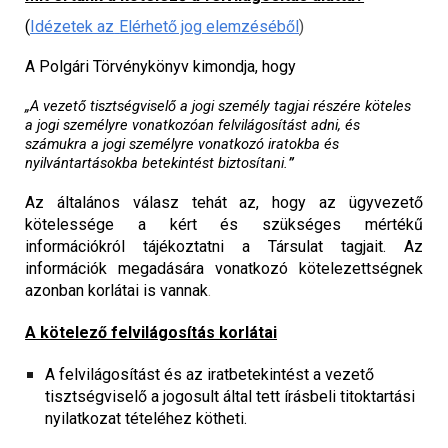
(
I
dézetek az
Elérhető jog
elemzéséből
)
A Polgári Törvénykönyv kimondja, hogy
„A
vezető tisztségviselő a jogi személy tagjai részére köteles
a jogi személyre vonatkozóan felvilágosítást adni, és
számukra a jogi személyre vonatkozó iratokba és
nyilvántartásokba betekintést biztosítani.
”
Az általános válasz tehát az, hogy az ügyvezető
kötelessége a kért és szükséges mértékű
információkról tájékoztatni a Társulat tagjait. Az
információk megadására vonatkozó kötelezettségnek
azonban korlátai is vannak
.
A kötelező felvilágosítás korlátai
A felvilágosítást és az iratbetekintést a vezető
tisztségviselő a jogosult által tett írásbeli titoktartási
nyilatkozat tételéhez kötheti.