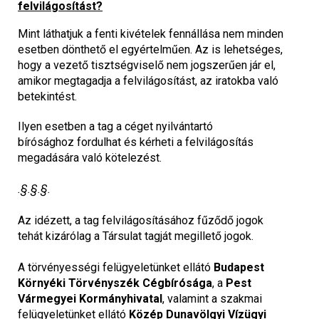
felvilágosítást?
Mint láthatjuk a fenti kivételek fennállása nem minden
esetben dönthető el egyértelműen. Az is lehetséges,
hogy a vezető tisztségviselő nem jogszerűen jár el,
amikor megtagadja a felvilágosítást, az iratokba való
betekintést.
Ilyen esetben a tag a céget nyilvántartó
bírósághoz fordulhat és kérheti a felvilágosítás
megadására való kötelezést.
.§.§.§.
Az idézett, a tag felvilágosításához fűződő jogok
tehát kizárólag a Társulat tagját megillető jogok.
A törvényességi felügyeletünket ellátó
Budapest
Környéki Törvényszék Cégbírósága
, a
Pest
Vármegyei Kormányhivatal
, valamint a szakmai
felügyeletünket ellátó
Közép Dunavölgyi Vízügyi