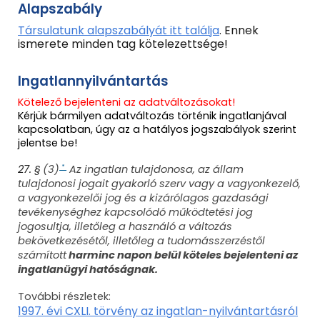
Alapszabály
Társulatunk alapszabályát itt
találja
. Ennek
ismerete minden tag kötelezettsége!
Ingatlannyilvántartás
Kötelező bejelenteni az adatváltozásokat!
Kérjük bármilyen adatváltozás történik ingatlanjával
kapcsolatban, úgy az a hatályos jogszabályok szerint
jelentse be!
27. §
(3)
Az ingatlan tulajdonosa, az állam
*
tulajdonosi jogait gyakorló szerv vagy a vagyonkezelő,
a vagyonkezelői jog és a kizárólagos gazdasági
tevékenységhez kapcsolódó működtetési jog
jogosultja, illetőleg a használó a változás
bekövetkezésétől, illetőleg a tudomásszerzéstől
számított
harminc napon belül köteles bejelenteni az
ingatlanügyi hatóságnak.
További részletek:
1997. évi CXLI. törvény az ingatlan-nyilvántartásról