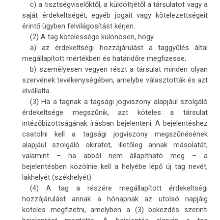
c) a tisztségviselőktől, a küldöttjétől a társulatot vagy a
saját érdekeltségét, egyéb jogait vagy kötelezettségeit
érintő ügyben felvilágosítást kérjen.
(2) A tag kötelessége különösen, hogy
a) az érdekeltségi hozzájárulást a taggyűlés által
megállapított mértékben és határidőre megfizesse;
b) személyesen vegyen részt a társulat minden olyan
szervének tevékenységében, amelybe választották és azt
elvállalta.
(3) Ha a tagnak a tagsági jogviszony alapjául szolgáló
érdekeltsége megszűnik, azt köteles a társulat
intézőbizottságának írásban bejelenteni. A bejelentéshez
csatolni kell a tagsági jogviszony megszűnésének
alapjául szolgáló okiratot, illetőleg annak másolatát,
valamint – ha abból nem állapítható meg – a
bejelentésben közölnie kell a helyébe lépő új tag nevét,
lakhelyét (székhelyét).
(4) A tag a részére megállapított érdekeltségi
hozzájárulást annak a hónapnak az utolsó napjáig
köteles megfizetni, amelyben a (3) bekezdés szerinti