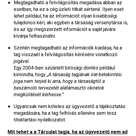
Megtagadható a felvilágosítás megadása abban az
esetben, ha ez a cég üzleti titkát sértené. Ilyen eset
lehet például, ha az információt olyan kisebbségi
tulajdonos kéri, aki egyben a társaság versenytársa is,
és az így megszerzett információt a saját javára
kívánja felhasználni.
Szintén megtagadható az információk kiadása, ha a
tag visszaél a felvilágosítás kérésére vonatkozó
jogával.
Egy 2004-ben született bírósági döntés például
kimondta, hogy
„A társaság tagjának irat-betekintési
joga nem terjed ki arra, hogy a társaságtól a
beszámoló tervezetét alátámasztó okiratok
megküldését kérhesse.”
Ugyancsak nem köteles az ügyvezető a tájékoztatás
megadására, ha a tag felhívás ellenére sem tesz
titoktartási nyilatkozatot.
Mit tehet a a Társulat tagja, ha az ügyvezető nem ad