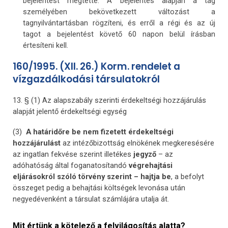
bejelentést megtette. A bejelentés alapján a tag
személyében bekövetkezett változást a
tagnyilvántartásban rögzíteni, és erről a régi és az új
tagot a bejelentést követő 60 napon belül írásban
értesíteni kell.
160/1995. (XII. 26.) Korm. rendelet a
vízgazdálkodási társulatokról
13. § (1) Az alapszabály szerinti érdekeltségi hozzájárulás
alapját jelentő érdekeltségi egység
(3)
A határidőre be nem fizetett érdekeltségi
hozzájárulást
az intézőbizottság elnökének megkeresésére
az ingatlan fekvése szerint illetékes
jegyző
– az
adóhatóság által foganatosítandó
végrehajtási
eljárásokról szóló törvény szerint – hajtja be
, a befolyt
összeget pedig a behajtási költségek levonása után
negyedévenként a társulat számlájára utalja át.
Mit értünk a kötelező a felvilágosítás alatta?